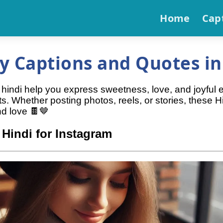
Home
Cap
y Captions and Quotes in
indi help you express sweetness, love, and joyful emo
s. Whether posting photos, reels, or stories, these 
d love 🍫🤎
Hindi for Instagram