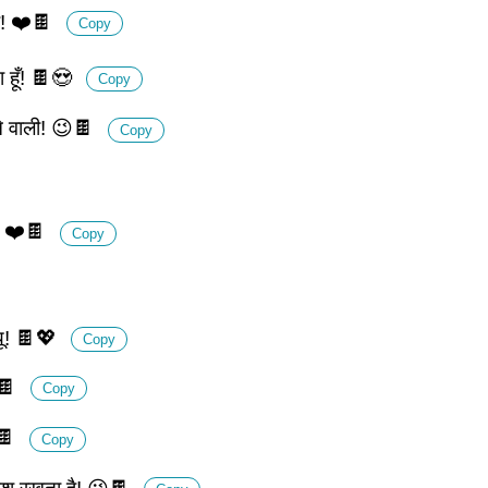
है! ❤️🍫
Copy
ा हूँ! 🍫😍
Copy
ेने वाली! 😉🍫
Copy
! ❤️🍫
Copy
्यू! 🍫💖
Copy
🍫
Copy
🍫
Copy