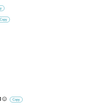
y
Copy
 🍫😊
Copy