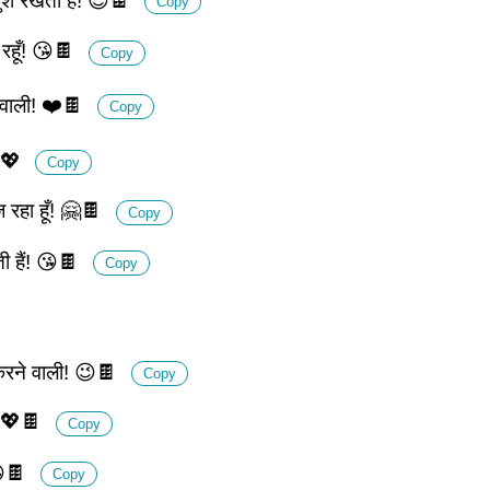
 खुश रखता है! 😉🍫
Copy
 रहूँ! 😘🍫
Copy
े वाली! ❤️🍫
Copy
🍫💖
Copy
ज रहा हूँ! 🤗🍫
Copy
ती हैं! 😘🍫
Copy
 करने वाली! 😉🍫
Copy
ै! 💖🍫
Copy
 😘🍫
Copy