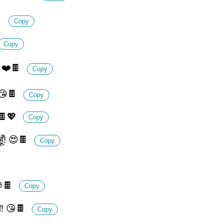
🍫
Copy
Copy
! ❤️🍫
Copy
! 😘🍫
Copy
! 🍫💖
Copy
हूँ! 😍🍫
Copy
 🍪🍫
Copy
ली! 😘🍫
Copy