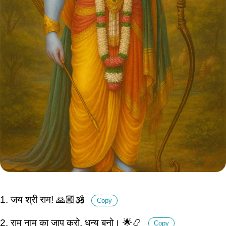
1. जय श्री राम! 🙏🏼🕉️
Copy
2. राम नाम का जाप करो, धन्य बनो। 🌟📿
Copy